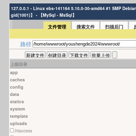
127.0.0.1 - Linux ebs-141164 5.10.0-30-amd64 #1 SMP Debia
gid(1001)】 - 【MySql - MsSql】
文件管理
搜索文件
扫描后门
路径
上级目录
app
caches
config
data
statics
system
template
uploads
.htaccess