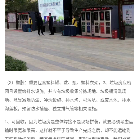
（2）塑胶：重要包含塑料罐、盆、瓶、塑料衣架，2、垃圾房应密
闭且设置给排水设施，并应有垃圾收集分拣场地、垃圾桶清洗场
地、除臭减噪防尘、冲洗设施、排水沟、积污坑、或废水池、排水
沟盖板，预留防水插座、独立排气管等相关设施。
1、可回收，因为垃圾房是整体焊接不是现场拼装，就要必须考虑运
输时限宽和限高，这样就不至于导致生产完成之后，却不能运输到
安装现场的问题，若不考虑运输范围，那就得现场定做，我们也可